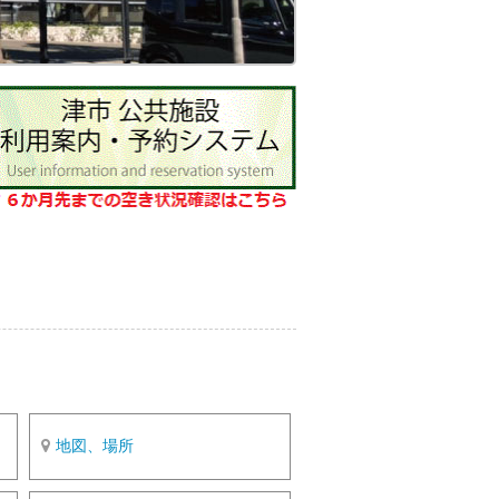
o
k
地図、場所