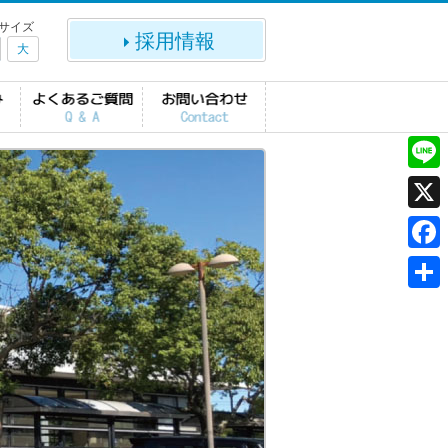
サイズ
採用情報
大
L
i
X
n
F
e
a
共
c
有
e
b
o