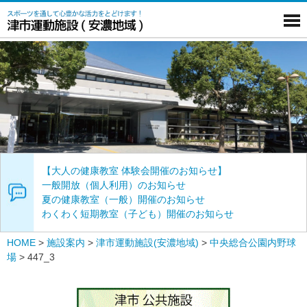
【大人の健康教室 体験会開催のお知らせ】
一般開放（個人利用）のお知らせ
夏の健康教室（一般）開催のお知らせ
わくわく短期教室（子ども）開催のお知らせ
HOME
>
施設案内
>
津市運動施設(安濃地域)
>
中央総合公園内野球
場
>
447_3