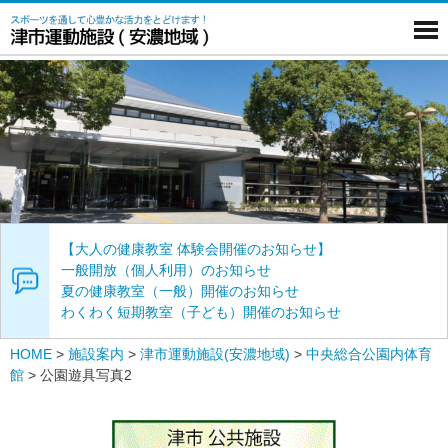
【大人の健康教室 体験会開催のお知らせ】
一般開放（個人利用）のお知らせ
夏の健康教室（一般）開催のお知らせ
わくわく短期教室（子ども）開催のお知らせ
HOME
>
施設案内
>
津市運動施設(安濃地域)
>
中央総合公園内体育
館
>
公園遊具写真2