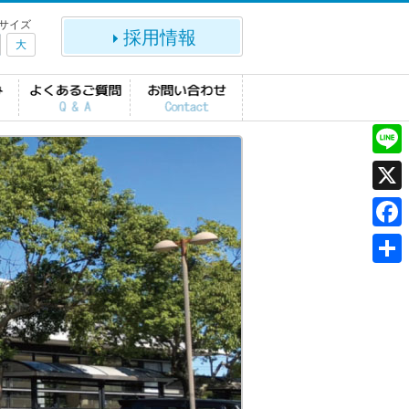
サイズ
採用情報
大
L
i
X
n
F
e
a
共
c
有
e
b
o