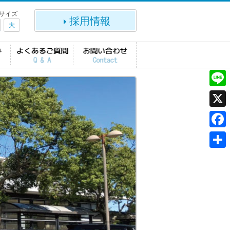
サイズ
採用情報
大
L
i
X
n
F
e
a
共
c
有
e
b
o