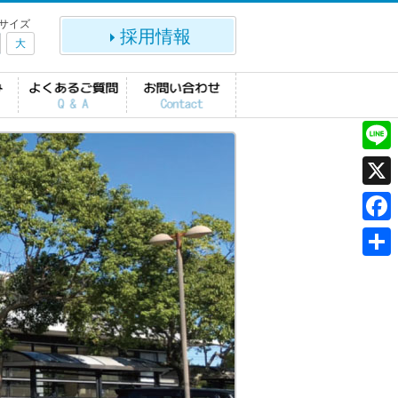
サイズ
採用情報
大
L
i
X
n
F
e
a
共
c
有
e
b
o