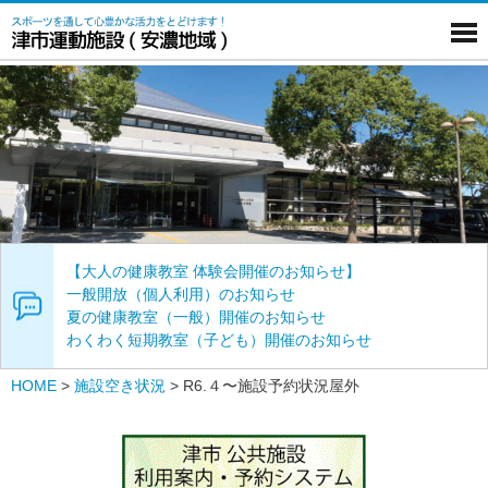
【大人の健康教室 体験会開催のお知らせ】
一般開放（個人利用）のお知らせ
夏の健康教室（一般）開催のお知らせ
わくわく短期教室（子ども）開催のお知らせ
HOME
>
施設空き状況
>
R6.４〜施設予約状況屋外