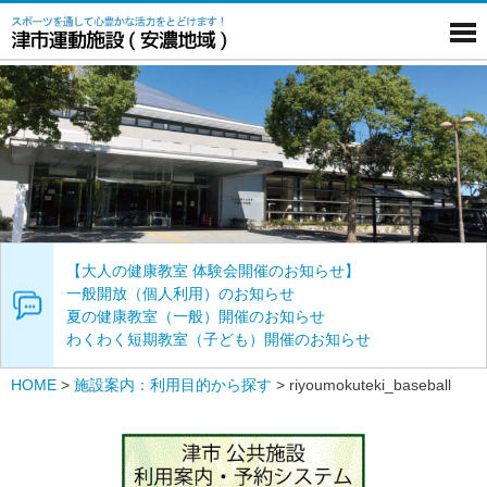
【大人の健康教室 体験会開催のお知らせ】
一般開放（個人利用）のお知らせ
夏の健康教室（一般）開催のお知らせ
わくわく短期教室（子ども）開催のお知らせ
HOME
>
施設案内：利用目的から探す
>
riyoumokuteki_baseball