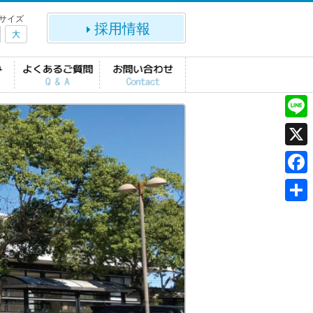
サイズ
採用情報
大
L
i
X
n
F
e
a
共
c
有
e
b
o