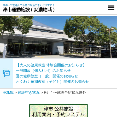
【大人の健康教室 体験会開催のお知らせ】
一般開放（個人利用）のお知らせ
夏の健康教室（一般）開催のお知らせ
わくわく短期教室（子ども）開催のお知らせ
HOME
>
施設空き状況
>
R6.４〜施設予約状況屋外